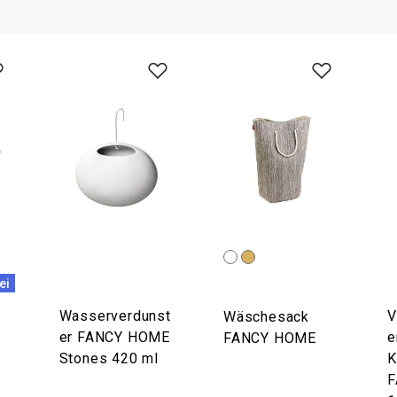
ei
Wasserverdunst
V
Wäschesack
er FANCY HOME
e
FANCY HOME
Stones 420 ml
K
F