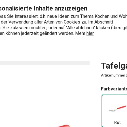
Zum Hauptinhalt springen
Zur Navigation springen
Zur Suche springen
onalisierte Inhalte anzuzeigen
as Sie interessiert, d.h. neue Ideen zum Thema Kochen und Wo
e der Verwendung aller Arten von Cookies zu. Im Abschnitt
0
Sie zulassen möchten, oder auf "Alle ablehnen" klicken (dies gil
Wonach suchen Sie?
ngen können jederzeit geändert werden. Mehr
hier
.
Tafelg
Artikelnummer
Farbvariant
Rot