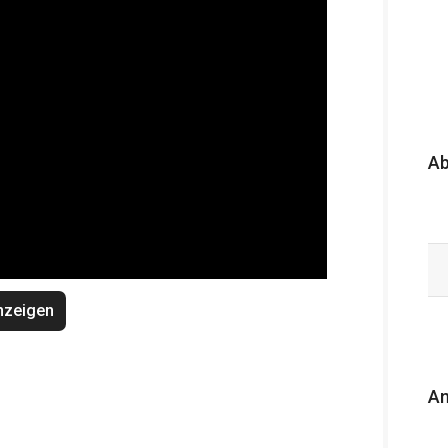
A
nzeigen
An