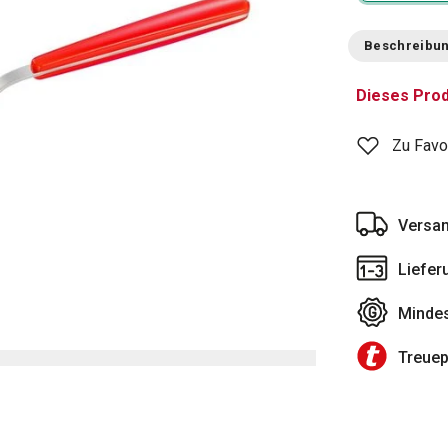
Beschreibu
Dieses Prod
Zu Favo
Versan
Liefer
Mindes
Treue