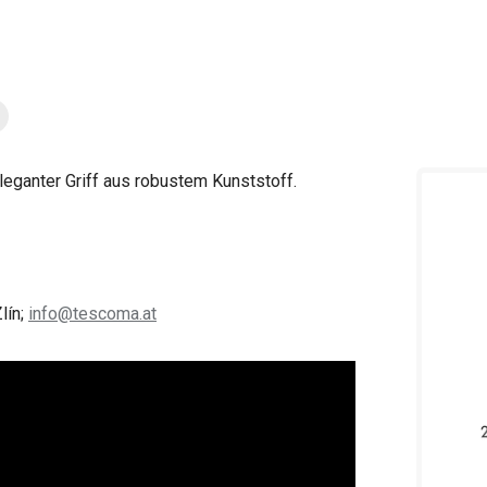
leganter Griff aus robustem Kunststoff.
lín;
info@tescoma.at