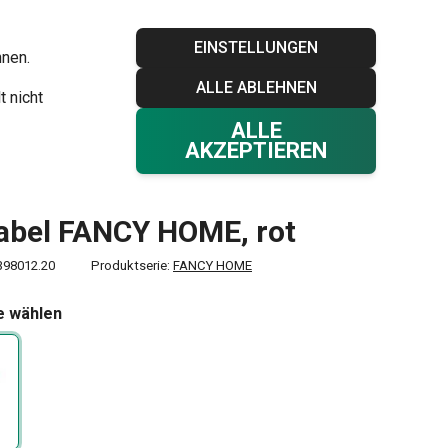
Blog
Tescoma Club
Garantie
Kontakt
EINSTELLUNGEN
hnen.
ALLE ABLEHNEN
Ihr Warenkorb
0
t nicht
Favoriten
Einloggen
€ 0,00
ALLE
AKZEPTIEREN
abel FANCY HOME, rot
398012.20
Produktserie:
FANCY HOME
e wählen