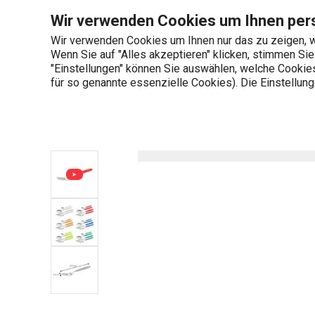
Sie befinden sich auf der Tafelgabel FANCY HOME, rot Seite
Wir verwenden Cookies um Ihnen pers
Wir verwenden Cookies um Ihnen nur das zu zeigen, w
Wenn Sie auf "Alles akzeptieren" klicken, stimmen Si
+436 703 082 96
"Einstellungen" können Sie auswählen, welche Cookies 
Produktkategorien
Mo-Fr 08:00-16:00
für so genannte essenzielle Cookies). Die Einstellu
Startseite
Tafelgabel FANCY HOME, rot