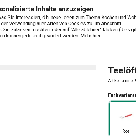
Zum Hauptinhalt springen
Zur Navigation springen
Zur Suche springen
onalisierte Inhalte anzuzeigen
as Sie interessiert, d.h. neue Ideen zum Thema Kochen und Wo
e der Verwendung aller Arten von Cookies zu. Im Abschnitt
0
Sie zulassen möchten, oder auf "Alle ablehnen" klicken (dies gil
Wonach suchen Sie?
ngen können jederzeit geändert werden. Mehr
hier
.
Teelöf
Artikelnummer
Farbvariant
Rot