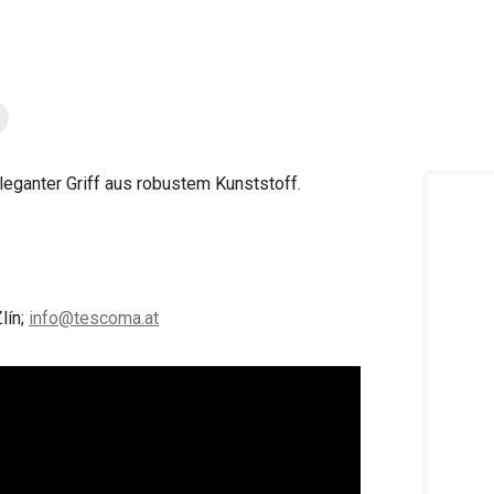
leganter Griff aus robustem Kunststoff.
lín;
info@tescoma.at