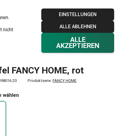
Blog
Tescoma Club
Garantie
Kontakt
EINSTELLUNGEN
hnen.
ALLE ABLEHNEN
Ihr Warenkorb
0
t nicht
Favoriten
Einloggen
€ 0,00
ALLE
AKZEPTIEREN
fel FANCY HOME, rot
398016.20
Produktserie:
FANCY HOME
e wählen