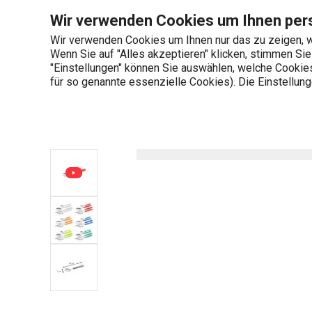
Sie befinden sich auf der Teelöffel FANCY HOME, rot Seite
Wir verwenden Cookies um Ihnen pers
Wir verwenden Cookies um Ihnen nur das zu zeigen, w
Wenn Sie auf "Alles akzeptieren" klicken, stimmen Si
+436 703 082 96
"Einstellungen" können Sie auswählen, welche Cookies 
Produktkategorien
Mo-Fr 08:00-16:00
für so genannte essenzielle Cookies). Die Einstellu
Startseite
Teelöffel FANCY HOME, rot