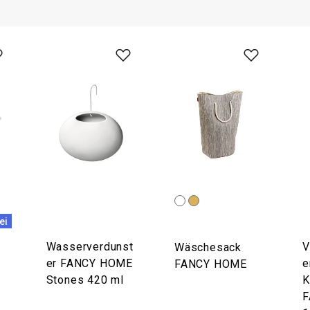
ei
Wasserverdunst
V
Wäschesack
er FANCY HOME
e
FANCY HOME
Stones 420 ml
K
F