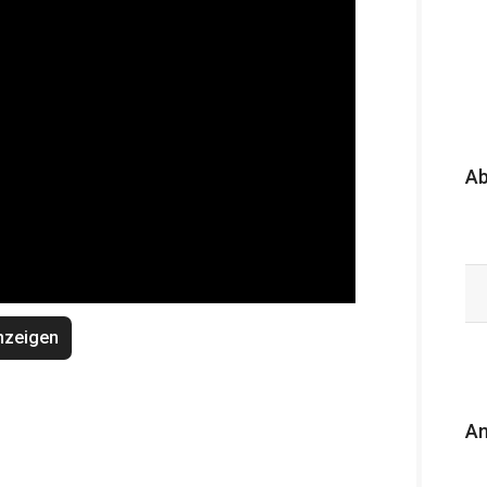
A
nzeigen
An