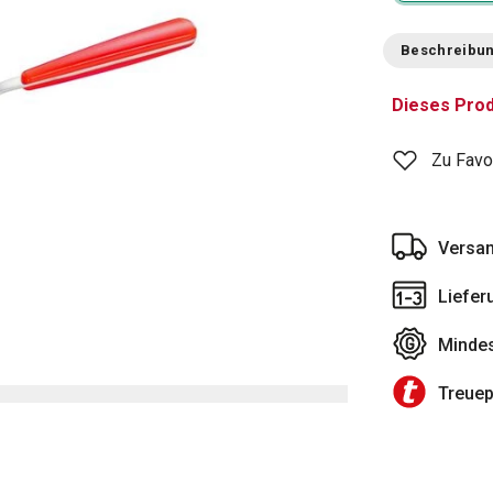
Beschreibu
Dieses Prod
Zu Favo
Versan
Liefer
Mindes
Treue