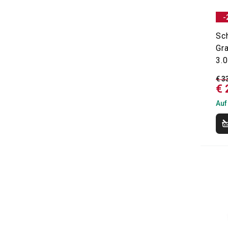
-
Sc
Gr
3.0
€ 3
€ 
Auf