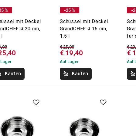
25 %
-25 %
-2
hüssel mit Deckel
Schüssel mit Deckel
Sch
andCHEF ø 20 cm,
GrandCHEF ø 16 cm,
Gra
 l
1.5 l
für
3,90
€ 25,90
€ 23
25,40
€ 19,40
€ 
 Lager
Auf Lager
Auf 
Kaufen
Kaufen