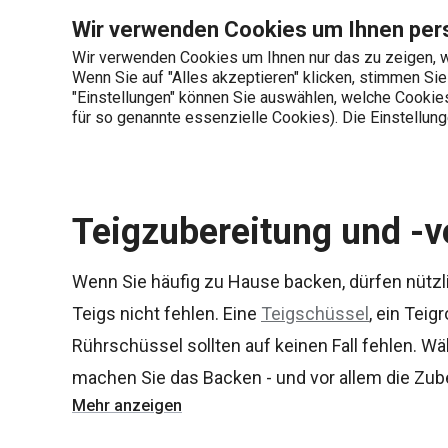
Sie befinden sich auf der Teigzubereitung und -verarbeitung Sei
Wir verwenden Cookies um Ihnen pers
Wir verwenden Cookies um Ihnen nur das zu zeigen, w
Wenn Sie auf "Alles akzeptieren" klicken, stimmen Si
+436 703 082 96
"Einstellungen" können Sie auswählen, welche Cookies 
Produktkategorien
Mo-Fr 08:00-16:00
für so genannte essenzielle Cookies). Die Einstellu
Startseite
Backen
Teigzubereitung und 
Teigzubereitung und -v
Wenn Sie häufig zu Hause backen, dürfen nützli
Teigs nicht fehlen. Eine
Teigschüssel
, ein Teigr
Rührschüssel sollten auf keinen Fall fehlen. Wä
machen Sie das Backen - und vor allem die Zu
Mehr anzeigen
Leckereien - noch angenehmer!