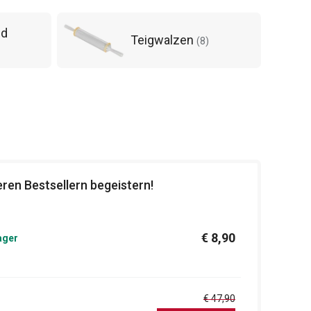
nd
Teigwalzen
(
8
)
ren Bestsellern begeistern!
€ 8,90
ager
€ 47,90