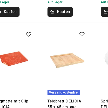
 Lager
Auf Lager
Auf 
Kaufen
Kaufen
Versandkostenfrei
gmatte mit Clip
Teigbrett DELÍCIA
Spr
LÍCIA
55 x 45 cm, aus
DEL