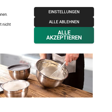
Blog
Tescoma Club
Garantie
Kontakt
EINSTELLUNGEN
hnen.
ALLE ABLEHNEN
Ihr Warenkorb
0
t nicht
Favoriten
Einloggen
€ 0,00
ALLE
AKZEPTIEREN