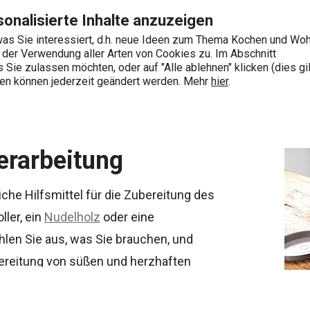
te
Zum Hauptinhalt springen
Zur Navigation springen
Zur Suche springen
onalisierte Inhalte anzuzeigen
as Sie interessiert, d.h. neue Ideen zum Thema Kochen und Wo
e der Verwendung aller Arten von Cookies zu. Im Abschnitt
0
Sie zulassen möchten, oder auf "Alle ablehnen" klicken (dies gil
Wonach suchen Sie?
ngen können jederzeit geändert werden. Mehr
hier
.
-verarbeitung
erarbeitung
che Hilfsmittel für die Zubereitung des
oller, ein
Nudelholz
oder eine
hlen Sie aus, was Sie brauchen, und
bereitung von süßen und herzhaften