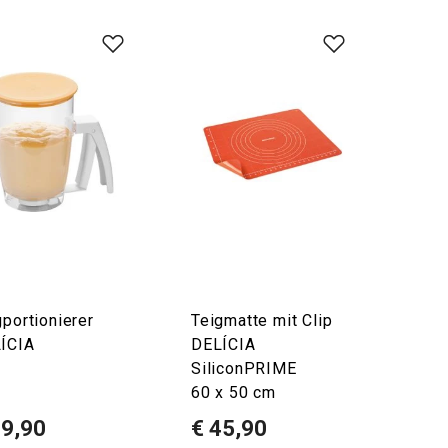
gportionierer
Teigmatte mit Clip
ÍCIA
DELÍCIA
SiliconPRIME
60 x 50 cm
19,90
€ 45,90