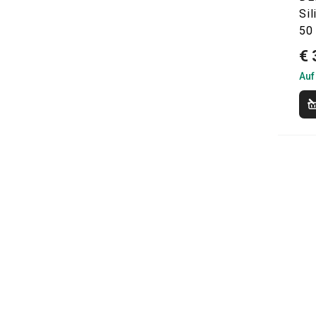
Si
50
€ 
Auf