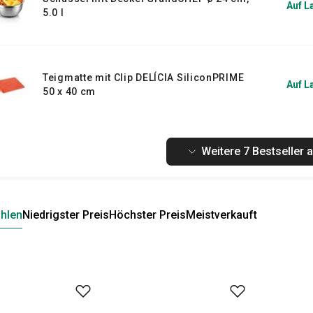
Auf L
5.0 l
Teigmatte mit Clip DELÍCIA SiliconPRIME
Auf L
50 x 40 cm
Weitere 7 Bestseller 
hlen
Niedrigster Preis
Höchster Preis
Meistverkauft