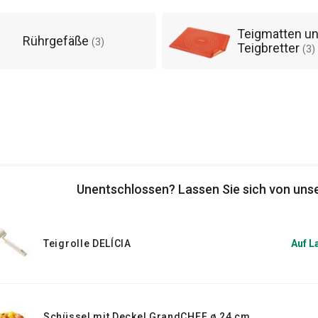
Teigmatten u
Rührgefäße
(
3
)
Teigbretter
(
3
)
Unentschlossen? Lassen Sie sich von unse
Teigrolle DELÍCIA
Auf L
Schüssel mit Deckel GrandCHEF ø 24 cm,