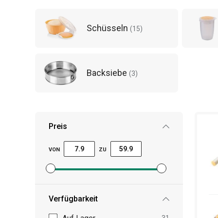
Schüsseln
(
15
)
Backsiebe
(
3
)
Preis
VON
ZU
Mindestpreisfilter festlegen
Höchstpreisfilter festlegen
Verfügbarkeit