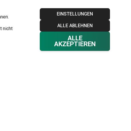
Blog
Tescoma Club
Garantie
Kontakt
EINSTELLUNGEN
hnen.
ALLE ABLEHNEN
Ihr Warenkorb
0
t nicht
Favoriten
Einloggen
€ 0,00
ALLE
AKZEPTIEREN