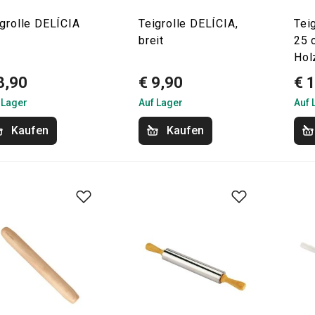
igrolle DELÍCIA
Teigrolle DELÍCIA,
Tei
breit
25 
Hol
8,90
€ 9,90
€ 
 Lager
Auf Lager
Auf 
Kaufen
Kaufen