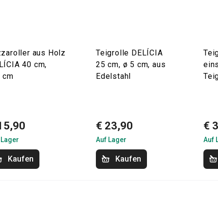
zaroller aus Holz
Teigrolle DELÍCIA
Teig
LÍCIA 40 cm,
25 cm, ø 5 cm, aus
ein
5 cm
Edelstahl
Tei
15,90
€ 23,90
€ 
 Lager
Auf Lager
Auf 
Kaufen
Kaufen