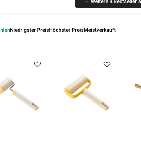
Weitere 4 Bestseller 
hlen
Niedrigster Preis
Höchster Preis
Meistverkauft