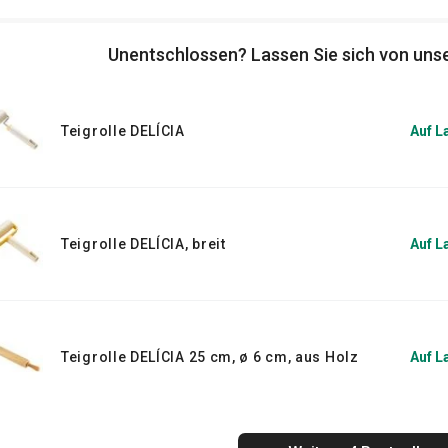
igräder
,
Nudelhölzer
,
Teigmatte
und
n die Arbeit!
Unentschlossen? Lassen Sie sich von unse
Teigrolle DELÍCIA
Auf L
Teigrolle DELÍCIA, breit
Auf L
Teigrolle DELÍCIA 25 cm, ø 6 cm, aus Holz
Auf L