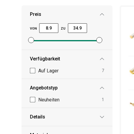
Haben Sie wirklich alles? Dann legen Sie Ihre
Te
anderes Equipment bereit und machen Sie sich a
Preis
VON
ZU
Mindestpreisfilter festlegen
Höchstpreisfilter festlegen
Verfügbarkeit
Auf Lager
7
Angebotstyp
Neuheiten
1
Details