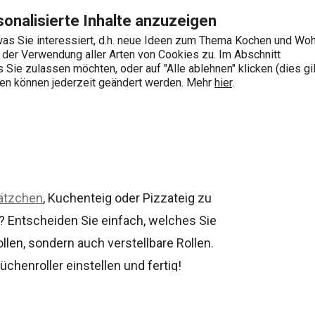
Zum Hauptinhalt springen
Zur Navigation springen
Zur Suche springen
onalisierte Inhalte anzuzeigen
as Sie interessiert, d.h. neue Ideen zum Thema Kochen und Wo
e der Verwendung aller Arten von Cookies zu. Im Abschnitt
0
Sie zulassen möchten, oder auf "Alle ablehnen" klicken (dies gil
Wonach suchen Sie?
ngen können jederzeit geändert werden. Mehr
hier
.
-verarbeitung
Teigwalzen
ätzchen
, Kuchenteig oder Pizzateig zu
t? Entscheiden Sie einfach, welches Sie
llen, sondern auch verstellbare Rollen.
chenroller einstellen und fertig!