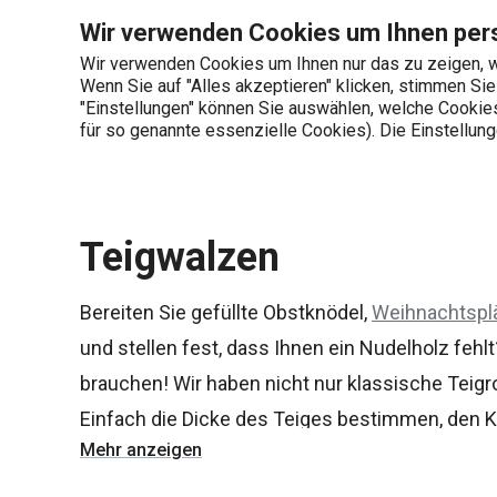
Sie befinden sich auf der Teigwalzen Seite
Wir verwenden Cookies um Ihnen pers
Wir verwenden Cookies um Ihnen nur das zu zeigen, w
Wenn Sie auf "Alles akzeptieren" klicken, stimmen Si
+436 703 082 96
"Einstellungen" können Sie auswählen, welche Cookies 
Produktkategorien
Mo-Fr 08:00-16:00
für so genannte essenzielle Cookies). Die Einstellu
Startseite
Backen
Teigzubereitung und 
Teigwalzen
Bereiten Sie gefüllte Obstknödel,
Weihnachtspl
und stellen fest, dass Ihnen ein Nudelholz fehl
brauchen! Wir haben nicht nur klassische Teigro
Einfach die Dicke des Teiges bestimmen, den Kü
Mehr anzeigen