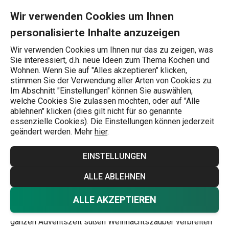
Sie befinden sich auf der Weihnachtsbäckerei Seite
0
Zum Hauptinhalt springen
Zur Navigation springen
Zur Suche springen
MENU
Wir verwenden Cookies um Ihnen
personalisierte Inhalte anzuzeigen
Wonach suchen Sie?
Wir verwenden Cookies um Ihnen nur das zu zeigen, was
Sie interessiert, d.h. neue Ideen zum Thema Kochen und
Themenwelten
Wohnen. Wenn Sie auf "Alles akzeptieren" klicken,
stimmen Sie der Verwendung aller Arten von Cookies zu.
Weihnachts-
Im Abschnitt "Einstellungen" können Sie auswählen,
welche Cookies Sie zulassen möchten, oder auf "Alle
Bäckerei
ablehnen" klicken (dies gilt nicht für so genannte
essenzielle Cookies). Die Einstellungen können jederzeit
geändert werden. Mehr
hier
.
Themenwelten
4.3.2025
EINSTELLUNGEN
Alles, was Sie für eine gut ausgestattete
ALLE ABLEHNEN
Weihnachtsbäckerei brauchen finden Sie hier. Es gibt
zahlreiche Ausstecher und Backformen mit
ALLE AKZEPTIEREN
weihnachtlichen Motiven mit denen Sie während der
ganzen Adventszeit süßen Weihnachtszauber verbreiten