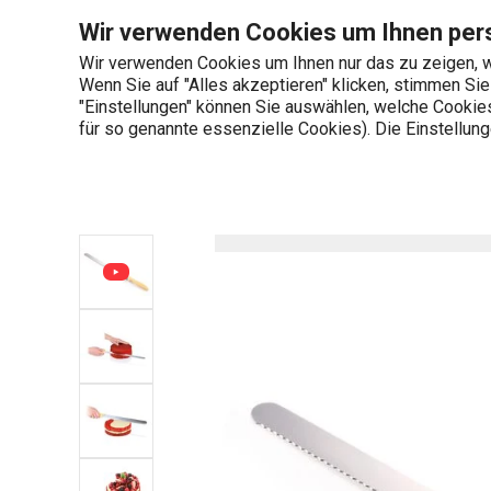
Sie befinden sich auf der Tortenmesser DELÍCIA 30 cm Seite
Wir verwenden Cookies um Ihnen pers
Wir verwenden Cookies um Ihnen nur das zu zeigen, w
Wenn Sie auf "Alles akzeptieren" klicken, stimmen Si
+436 703 082 96
"Einstellungen" können Sie auswählen, welche Cookies 
Produktkategorien
Mo-Fr 08:00-16:00
für so genannte essenzielle Cookies). Die Einstellu
Startseite
Schneiden
Messer
B