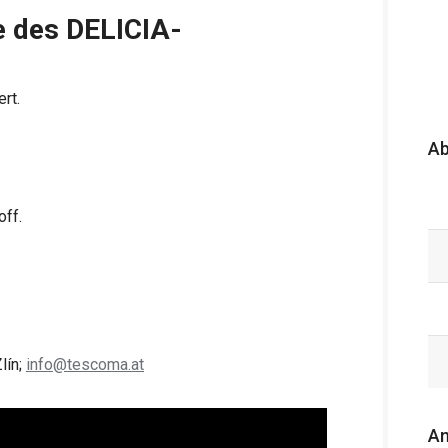
le des DELICIA-
ert.
A
off.
lín;
info@tescoma.at
An