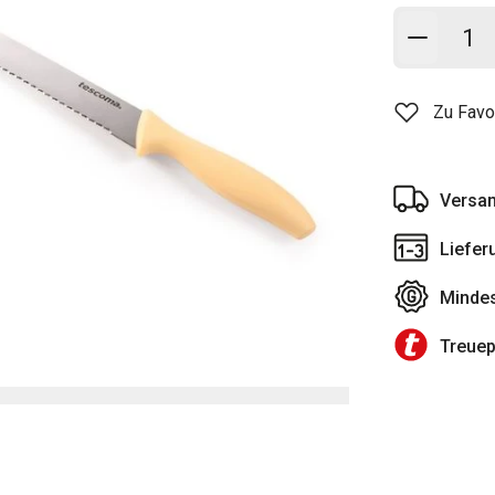
In den
Zu Favo
Versan
Liefer
Mindes
Treue