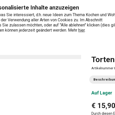
Zum Hauptinhalt springen
Zur Navigation springen
Zur Suche springen
onalisierte Inhalte anzuzeigen
as Sie interessiert, d.h. neue Ideen zum Thema Kochen und Wo
e der Verwendung aller Arten von Cookies zu. Im Abschnitt
0
Sie zulassen möchten, oder auf "Alle ablehnen" klicken (dies gil
Wonach suchen Sie?
ngen können jederzeit geändert werden. Mehr
hier
.
rotmesser
Tortenmesser DELÍCIA 30 cm
Torten
Artikelnummer
Beschreibu
Auf Lager
€ 15,9
Durch diesen E