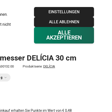
Blog
Tescoma Club
Garantie
Kontakt
EINSTELLUNGEN
hnen.
ALLE ABLEHNEN
Ihr Warenkorb
0
t nicht
Favoriten
Einloggen
€ 0,00
ALLE
AKZEPTIEREN
messer DELÍCIA 30 cm
630132.00
Produktserie:
DELÍCIA
ng
0
inkauf erhalten Sie Punkte im Wert von
€ 0,48