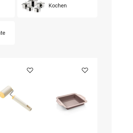
Kochen
äte