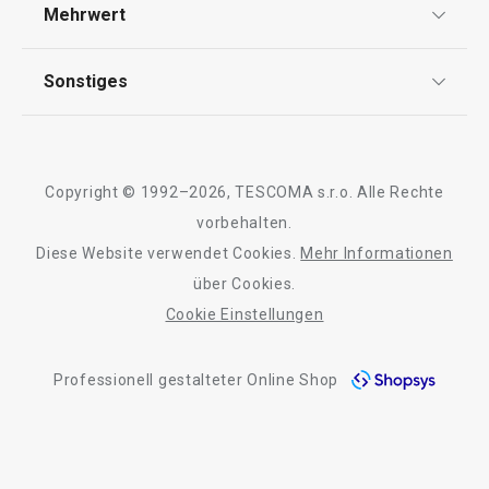
Versand & Zahlung
Mehrwert
Impressum
Auf Lager
Auf Lager
Garantie
Kaufen
Kaufen
Qualität
Sonstiges
Rückgabe von Waren/Reklamation
Tescoma Club
Blog
Design
Meilensteine
Alle Produkte der Linie myDRINK
Copyright © 1992–2026, TESCOMA s.r.o. Alle Rechte
Über Tescoma
vorbehalten.
Diese Website verwendet Cookies.
Mehr Informationen
Barrierefreiheit
über Cookies.
Cookie Einstellungen
Professionell gestalteter Online Shop