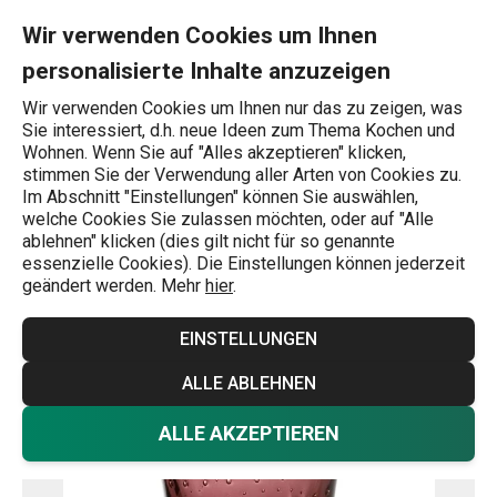
Sie befinden sich auf der Trinkglas myDRINK Colori 300 ml, viole
0
Zum Hauptinhalt springen
Zur Navigation springen
Zur Suche springen
MENU
Wir verwenden Cookies um Ihnen
personalisierte Inhalte anzuzeigen
Wonach suchen Sie?
Wir verwenden Cookies um Ihnen nur das zu zeigen, was
Sie interessiert, d.h. neue Ideen zum Thema Kochen und
Trinkgläser
Wohnen. Wenn Sie auf "Alles akzeptieren" klicken,
stimmen Sie der Verwendung aller Arten von Cookies zu.
Trinkglas myDRINK Colori 300 ml,
Im Abschnitt "Einstellungen" können Sie auswählen,
welche Cookies Sie zulassen möchten, oder auf "Alle
violett
ablehnen" klicken (dies gilt nicht für so genannte
essenzielle Cookies). Die Einstellungen können jederzeit
geändert werden. Mehr
hier
.
EINSTELLUNGEN
ALLE ABLEHNEN
ALLE AKZEPTIEREN