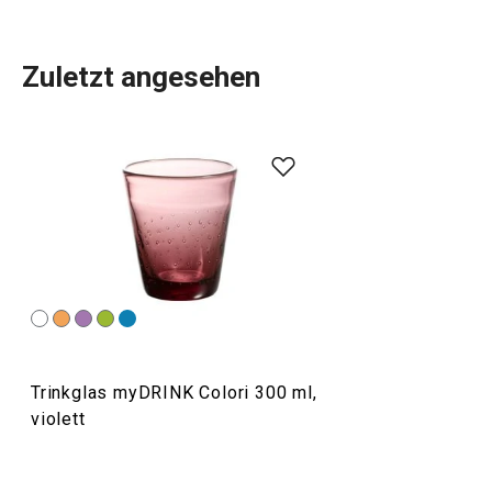
Zuletzt angesehen
Wassergläser
, doppelwandige Gläser für Tee und Kaffee,
Eiswürfelbereiter
sowie und Filterkessel. Alles, was Sie
zum Servieren von
Getränken
benötigen, haben wir in das
myDRINK-Sortiment aufgenommen. Unsere
Gläser für
alkoholfreie und alkoholische Getränke
haben einen
zeitlosen Look und ein einzigartiges Design.
Getränke
Trinkglas myDRINK Colori 300 ml,
violett
Küchenutensilien und Gadgets