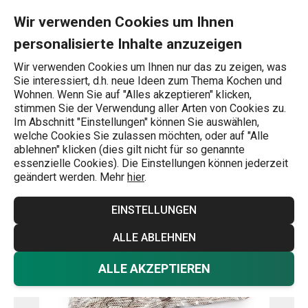
Sie befinden sich auf der Vakuumbeutel FANCY HOME 100 x 80 c
0
Zum Hauptinhalt springen
Zur Navigation springen
Zur Suche springen
MENU
Wir verwenden Cookies um Ihnen
personalisierte Inhalte anzuzeigen
Wonach suchen Sie?
Wir verwenden Cookies um Ihnen nur das zu zeigen, was
Sie interessiert, d.h. neue Ideen zum Thema Kochen und
Aufbewahrung von Kleidung und Schuhen
Wohnen. Wenn Sie auf "Alles akzeptieren" klicken,
stimmen Sie der Verwendung aller Arten von Cookies zu.
Vakuumbeutel FANCY HOME
Im Abschnitt "Einstellungen" können Sie auswählen,
welche Cookies Sie zulassen möchten, oder auf "Alle
100 x 80 cm, 2 St.
ablehnen" klicken (dies gilt nicht für so genannte
essenzielle Cookies). Die Einstellungen können jederzeit
geändert werden. Mehr
hier
.
EINSTELLUNGEN
ALLE ABLEHNEN
ALLE AKZEPTIEREN