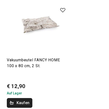
Alles, was Sie brauchen, um Ihr
Zuhause
zu einem
schönen und gemütlichen Ort zum Leben zu machen,
finden Sie in der Linie FANCY HOME. Ob es um das
Essen
geht, um die Organisation Ihres Zuhauses mit
Aufbewahrungsboxen
und
Organizern
oder um die
Erleichterung des Bügelns
, Sie sind in der richtigen
Kategorie. Wir haben auch die Düfte für Ihr Zuhause nicht
vergessen:
Duftzerstäuber
,
Duftlampen
und
Nachfüllpackungen.
Vakuumbeutel FANCY HOME
100 x 80 cm, 2 St.
Haushalt
€ 12,90
Haushaltsgeräte
Auf Lager
Kaufen
Essen