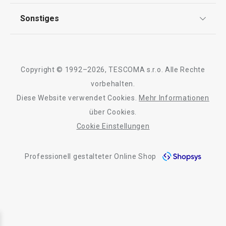
Garantie
Qualität
Sonstiges
Rückgabe von Waren/Reklamation
Tescoma Club
Blog
Design
Meilensteine
Copyright © 1992–2026, TESCOMA s.r.o. Alle Rechte
Über Tescoma
vorbehalten.
Diese Website verwendet Cookies.
Mehr Informationen
Barrierefreiheit
über Cookies.
Cookie Einstellungen
Professionell gestalteter Online Shop