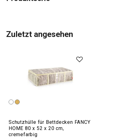
Zuletzt angesehen
Alles, was Sie brauchen, um Ihr
Zuhause
zu einem
schönen und gemütlichen Ort zum Leben zu machen,
finden Sie in der Linie FANCY HOME. Ob es um das
Essen
geht, um die Organisation Ihres Zuhauses mit
Aufbewahrungsboxen
und
Organizern
oder um die
Erleichterung des Bügelns
, Sie sind in der richtigen
Kategorie. Wir haben auch die Düfte für Ihr Zuhause nicht
vergessen:
Duftzerstäuber
,
Duftlampen
und
Nachfüllpackungen.
Schutzhülle für Bettdecken FANCY
HOME 80 x 52 x 20 cm,
cremefarbig