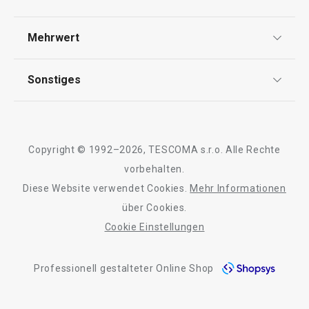
AGB
Versandkostenfrei
Versand & Zahlung
Mehrwert
Impressum
Wäschefaltbrett FANCY HOME,
Bügeltisch mit Ä
Garantie
groß
HOME
Qualität
Sonstiges
Rückgabe von Waren/Reklamation
Tescoma Club
Blog
€ 7,90
€ 179,00
Design
Meilensteine
Auf Lager
Auf Lager
Copyright © 1992–2026, TESCOMA s.r.o. Alle Rechte
Kaufen
Kaufen
Über Tescoma
vorbehalten.
Diese Website verwendet Cookies.
Mehr Informationen
Barrierefreiheit
über Cookies.
Cookie Einstellungen
Alle Produkte der Linie FANCY HOME
Professionell gestalteter Online Shop