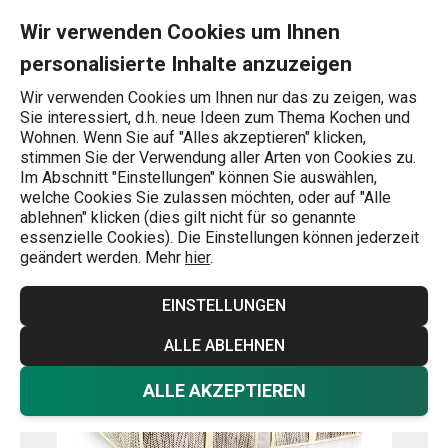
Sie befinden sich auf der Schutzhülle für Bettdecken FANCY HO
0
Zum Hauptinhalt springen
Zur Navigation springen
Zur Suche springen
MENU
Wir verwenden Cookies um Ihnen
personalisierte Inhalte anzuzeigen
Wonach suchen Sie?
Wir verwenden Cookies um Ihnen nur das zu zeigen, was
Sie interessiert, d.h. neue Ideen zum Thema Kochen und
Aufbewahrung von Kleidung und Schuhen
Wohnen. Wenn Sie auf "Alles akzeptieren" klicken,
stimmen Sie der Verwendung aller Arten von Cookies zu.
Schutzhülle für Bettdecken FANCY
Im Abschnitt "Einstellungen" können Sie auswählen,
welche Cookies Sie zulassen möchten, oder auf "Alle
HOME 80 x 52 x 20 cm, cremefarbig
ablehnen" klicken (dies gilt nicht für so genannte
essenzielle Cookies). Die Einstellungen können jederzeit
geändert werden. Mehr
hier
.
EINSTELLUNGEN
ALLE ABLEHNEN
ALLE AKZEPTIEREN