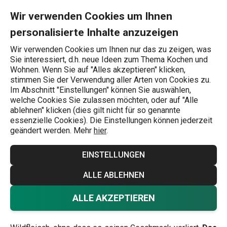
Sie befinden sich auf der Wilfleisch-Schmaus Seite
0
Zum Hauptinhalt springen
Zur Navigation springen
Zur Suche springen
MENU
Wir verwenden Cookies um Ihnen
personalisierte Inhalte anzuzeigen
Wonach suchen Sie?
Wir verwenden Cookies um Ihnen nur das zu zeigen, was
Sie interessiert, d.h. neue Ideen zum Thema Kochen und
Fleischig
Wohnen. Wenn Sie auf "Alles akzeptieren" klicken,
stimmen Sie der Verwendung aller Arten von Cookies zu.
Wilfleisch-Schmaus
Im Abschnitt "Einstellungen" können Sie auswählen,
welche Cookies Sie zulassen möchten, oder auf "Alle
ablehnen" klicken (dies gilt nicht für so genannte
essenzielle Cookies). Die Einstellungen können jederzeit
Rezepte
Fleischig
21.10.2025
geändert werden. Mehr
hier
.
Wildspezialitäten in einer Stunde
fertig
EINSTELLUNGEN
Bei einem so köstlichen und besonderen Fleisch ist es
ALLE ABLEHNEN
natürlich wünschenswert, dass der natürliche Geschmack
ALLE AKZEPTIEREN
maximal erhalten bleibt. Deshalb ist
ein
Schnellkochtopf
ideal für die Zubereitung von