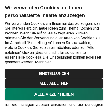
Sie befinden sich auf der Entdecken Sie die Küche der Slowakei
0
Zum Hauptinhalt springen
Zur Navigation springen
Zur Suche springen
MENU
Wir verwenden Cookies um Ihnen
personalisierte Inhalte anzuzeigen
Wonach suchen Sie?
Wir verwenden Cookies um Ihnen nur das zu zeigen, was
Sie interessiert, d.h. neue Ideen zum Thema Kochen und
Inspirationen und Ideen
Wohnen. Wenn Sie auf "Alles akzeptieren" klicken,
stimmen Sie der Verwendung aller Arten von Cookies zu.
Entdecken Sie die
Im Abschnitt "Einstellungen" können Sie auswählen,
welche Cookies Sie zulassen möchten, oder auf "Alle
Küche der Slowakei
ablehnen" klicken (dies gilt nicht für so genannte
essenzielle Cookies). Die Einstellungen können jederzeit
geändert werden. Mehr
hier
.
Inspirationen und Ideen
8.7.2026
EINSTELLUNGEN
Zur Inspiration haben wir diesmal einen Abstecher ins
ALLE ABLEHNEN
benachbarte Slowakei
gemacht, wo wir uns
einige
lokale Spezialitäten
ausgesucht haben. Diese können
ALLE AKZEPTIEREN
Sie
ganz bequem zu Hause zubereiten
– Sie müssen
nur die richtigen Zutaten einkaufen und die benötigten