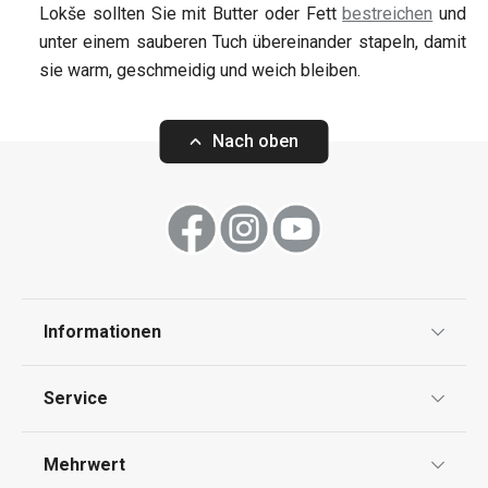
Lokše sollten Sie mit Butter oder Fett
bestreichen
und
unter einem sauberen Tuch übereinander stapeln, damit
sie warm, geschmeidig und weich bleiben.
Nach oben
Informationen
Datenschutz
Service
AGB
Versand & Zahlung
Mehrwert
Impressum