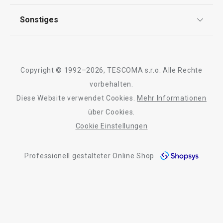
Garantie
Qualität
Sonstiges
Rückgabe von Waren/Reklamation
Tescoma Club
Blog
Design
Meilensteine
Copyright © 1992–2026, TESCOMA s.r.o. Alle Rechte
Über Tescoma
vorbehalten.
Diese Website verwendet Cookies.
Mehr Informationen
Barrierefreiheit
über Cookies.
Cookie Einstellungen
Professionell gestalteter Online Shop